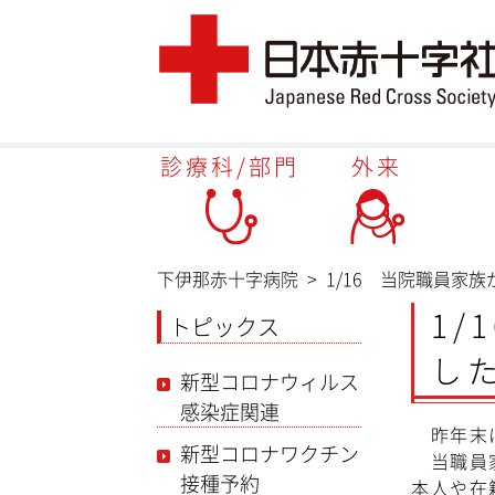
診療科/部門
外来
下伊那赤十字病院
>
1/16 当院職員家
1
トピックス
し
新型コロナウィルス
感染症関連
昨年末に
新型コロナワクチン
当職員家
接種予約
本人や在