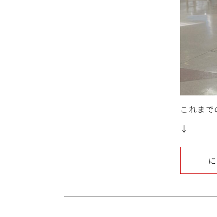
これまで
↓
に