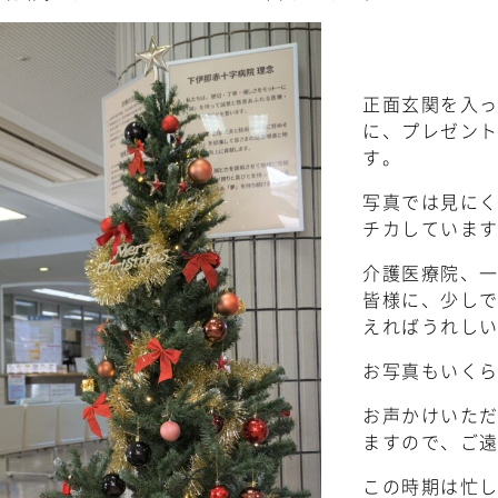
正面玄関を入
に、プレゼン
す。
写真では見に
チカしていま
介護医療院、
皆様に、少し
えればうれし
お写真もいく
お声かけいた
ますので、ご
この時期は忙